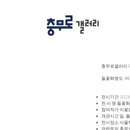
충무로갤러리 
들꽃화병도-이
전시기간 2023년
전 시 명 들꽃
참여작가 이꽃
개관시간 일, 월요
전시장소 서울특별
관련문의 충무로갤러