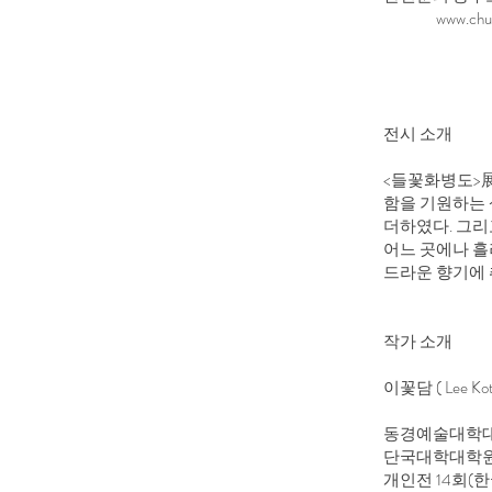
www.chu
전시 소개
<들꽃화병도>展
함을 기원하는 
더하였다. 그리
어느 곳에나 흘
드라운 향기에 
작가 소개
이꽃담 ( Lee Kot
동경예술대학대
단국대학대학원
개인전 14회(한