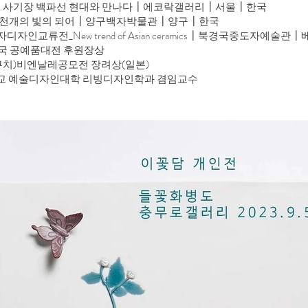
 여신 사기장 백파선 현대와 만나다┃에코락갤러리┃서울┃한국
백자 천개의 빛의 되어┃양구백자박물관┃양구┃한국
자디자인교류전_New trend of Asian ceramics┃북경국중도자예술관
민국 공예품대전 후원장상
쿠치)비엔날레공모전 장려상(일본)
교 예술디자인대학 리빙디자인학과 겸임교수