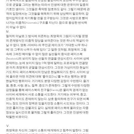
가 유백색으로 말끔하게 조성된 달항아리의 표면에 무수한 실선
으로 균열을 그리는 행위는 따라서 인생에 대한 은유이며 일종의
기호인 셈이다. 그것들은 축약된 암호와도 같다. 그렇기 때문에 관
객의 입장에서는 그것들을 해독하기 위해 상상력이 필요하며, 감
정이입적으로 자기화할 것을 요구받는다. 그것은 사방으로 뻗어
나가는 리좀적(rhizomatic) 구조를 지닌다. 참으로 왕성한 번식력
이 아닐 수 없다.
Ⅳ.
철저히 아날로그 방식에 의존하는 최영욱의 그림이 디지털 문명
의 존재방식인 리좀적 양상을 보여준다는 것은 하나의 역설이 아
닐 수 없다. 영화 <아바타>의 주인공 제이크가 “거대한 나무 하나
에 1조 그루의 나무가 속해 있다.”고 말한 것처럼, 최영욱의 그림
속에 그려진 헤아릴 수 없이 많은 실선들의 증식은 페이스북
(facebook)의 보이지 않는 선들의 연결을 연상시킨다. 사이버 상에
존재하는, 눈에 보이지 않는 9억 명에 달하는 프로파일의 연결망
은 마치 최영욱의 균열을 연상시킨다. 그것은 가상이지만 현실이
기도 하다. 페이스북에서의 만남은 현실화되기도 한다. 사이버 상
에 올라온 어떤 의견에 대해 ‘좋아요(like)’를 누르는 행위는 분명
현실적인 행위이다. 거기에도 분명 다양한 감정이 수반된다. 즐거
움, 환호, 사랑, 분노, 질투, 증오가 존재한다. 그렇게 수반된 다양한
감정들을 통해 페이스북의 친구들(friends)은 물리적 경계가 없는
사이버 세계에서 서로 소통을 시도한다. 거기에는 피부색, 종교,
인종적 차이도 존재하지 않는다. 상호 합의하에 친구가 되면 비록
어느 정도 언어의 장벽은 있을지언정 소통이 시도되는 것이다. 그
것은 흘러가는 강물과도 같다. 실제로 페이스북에 올라오는 각종
정보는 실시간으로 물처럼 그렇게 흘러간다. 그것은 인생에 대한
탁월한 비유이다.
Ⅴ.
최영욱은 자신의 그림이 소통의 매개체라고 힘주어 말한다. 그림