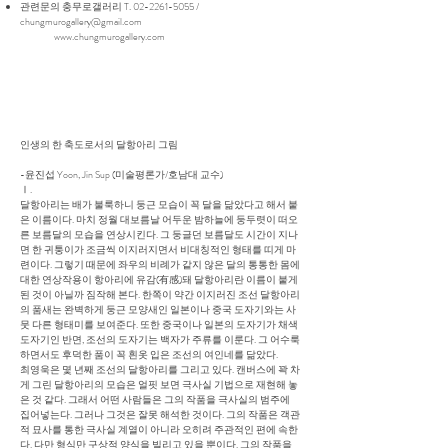
관련문의 충무로갤러리 T.
02-2261-5055
/
chungmurogallery@gmail.com
www.chungmurogallery.com
인생의 한 축도로서의 달항아리 그림
-윤진섭 Yoon, Jin Sup (미술평론가/호남대 교수)
Ⅰ.
달항아리는 배가 불룩하니 둥근 모습이 꼭 달을 닮았다고 해서 붙
은 이름이다. 마치 정월 대보름날 어두운 밤하늘에 둥두렷이 떠오
른 보름달의 모습을 연상시킨다. 그 둥글던 보름달도 시간이 지나
면 한 귀퉁이가 조금씩 이지러지면서 비대칭적인 형태를 띠게 마
련이다. 그렇기 때문에 좌우의 비례가 같지 않은 달의 통통한 몸에
대한 연상작용이 항아리에 유감(有感)돼 달항아리란 이름이 붙게
된 것이 아닐까 짐작해 본다. 한쪽이 약간 이지러진 조선 달항아리
의 품새는 완벽하게 둥근 모양새인 일본이나 중국 도자기와는 사
뭇 다른 형태미를 보여준다. 또한 중국이나 일본의 도자기가 채색
도자기인 반면, 조선의 도자기는 백자가 주류를 이룬다. 그 어수룩
하면서도 후덕한 품이 꼭 흰옷 입은 조선의 여인네를 닮았다.
최영욱은 몇 년째 조선의 달항아리를 그리고 있다. 캔버스에 꽉 차
게 그린 달항아리의 모습은 얼핏 보면 극사실 기법으로 재현해 놓
은 것 같다. 그래서 어떤 사람들은 그의 작품을 극사실의 범주에
집어넣는다. 그러나 그것은 잘못 해석한 것이다. 그의 작품은 객관
적 묘사를 통한 극사실 계열이 아니라 오히려 주관적인 편에 속한
다. 다만 형식만 구상적 양식을 빌리고 있을 뿐이다. 그의 작품을