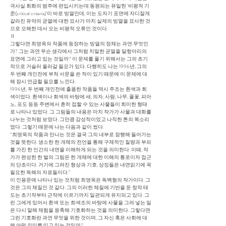
극사실 회화의 범주에 편입시키는데 동원되는 유일한 ‘비평적 기
준(critical criteria)’이 바로 빙열인데, 이는 도자기 표면에 자디잘게
갈라진 유약의 균열에 대한 묘사가 마치 실제의 빙열을 묘사한 것
으로 오해한 데서 오는 비평적 오류인 것이다.
Ⅱ
그렇다면 최영욱의 작품에 등장하는 빙열의 정체는 과연 무엇인
가? 그는 과연 무슨 생각에서 그처럼 치밀한 균열을 달항아리의
표면에 그리고 있는 것일까? 이 문제를 풀기 위해서는 그의 초기
작으로 거슬러 올라갈 필요가 있다. 다행히도 나는 1996년, 그의
두 번째 개인전에 부쳐 서문을 쓴 적이 있기 때문에 이 문제에 대
해 잠시 언급할 필요를 느낀다.
1996년, 두 번째 개인전에 출품한 작품들 역시 주조는 흰색과 회
색이었다. 흰색이나 회색의 바탕에 새, 의자, 사람, 나무, 풀꽃, 피아
노, 포도 등등 주변에서 흔히 접할 수 있는 사물들이 희미한 형태
로 나타나 있었다. 그 그림들의 내용은 마치 작가가 사물과 대화를
나누는 것처럼 보였다. 그만큼 감성적이었고 나직한 톤의 목소리
였다. 그렇기 때문에 나는 다음과 같이 썼다.
“최영욱의 작품과 만나는 것은 결국 그의 내부로 잠행해 들어가는
것을 뜻한다. 생소한 한 개체의 전언을 통해 구체적인 질량과 부피
를 가진 한 인간의 내면을 이해하게 되는 것을 의미한다. 이때, 작
가가 완성한 한 벌의 그림은 한 개체에 대한 이해의 통로이자 접근
의 단초이다. 거기에 그려진 형상과 기호, 상징들은 내면읽기에 꼭
필요한 독해의 자료들이다.”
이 인용문에 나타나 있는 것처럼 최영욱은 독백형의 작가이다. 그
것은 그의 체질인 것 같다. 그의 이러한 체질에 기반을 둔 창작 태
도는 초기작부터 근작에 이르기까지 일관되게 유지되고 있다. 그
런 그에게 있어서 흰색 또는 희색조의 바탕에 사물을 그려 넣는 일
은 다시 말해 체험을 응축해 기호화하는 것을 의미한다. 그렇다면
그런 기호화란 과연 무엇을 위한 것이며, 그 자신 혹은 사회에 대
해 어떤 의미를 띠고 있는 것일까?