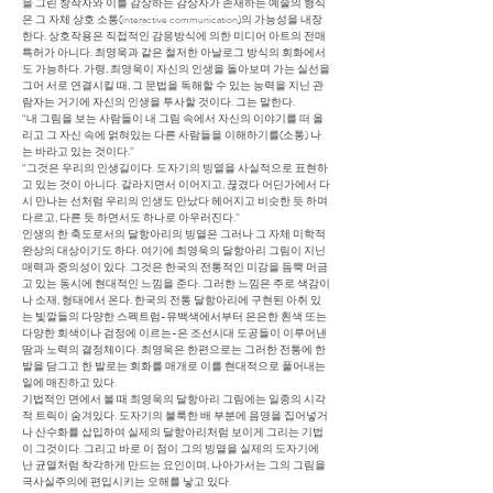
을 그린 창작자와 이를 감상하는 감상자가 존재하는 예술의 형식
은 그 자체 상호 소통(interactive communication)의 가능성을 내장
한다. 상호작용은 직접적인 감응방식에 의한 미디어 아트의 전매
특허가 아니다. 최영욱과 같은 철저한 아날로그 방식의 회화에서
도 가능하다. 가령, 최영욱이 자신의 인생을 돌아보며 가는 실선을
그어 서로 연결시킬 때, 그 문법을 독해할 수 있는 능력을 지닌 관
람자는 거기에 자신의 인생을 투사할 것이다. 그는 말한다.
“내 그림을 보는 사람들이 내 그림 속에서 자신의 이야기를 떠 올
리고 그 자신 속에 얽혀있는 다른 사람들을 이해하기를(소통) 나
는 바라고 있는 것이다.”
“그것은 우리의 인생길이다. 도자기의 빙열을 사실적으로 표현하
고 있는 것이 아니다. 갈라지면서 이어지고, 끊겼다 어딘가에서 다
시 만나는 선처럼 우리의 인생도 만났다 헤어지고 비슷한 듯 하며
다르고, 다른 듯 하면서도 하나로 아우러진다.”
인생의 한 축도로서의 달항아리의 빙열은 그러나 그 자체 미학적
완상의 대상이기도 하다. 여기에 최영욱의 달항아리 그림이 지닌
매력과 중의성이 있다. 그것은 한국의 전통적인 미감을 듬뿍 머금
고 있는 동시에 현대적인 느낌을 준다. 그러한 느낌은 주로 색감이
나 소재, 형태에서 온다. 한국의 전통 달항아리에 구현된 아취 있
는 빛깔들의 다양한 스펙트럼-유백색에서부터 은은한 흰색 또는
다양한 회색이나 검정에 이르는-은 조선시대 도공들이 이루어낸
땀과 노력의 결정체이다. 최영욱은 한편으로는 그러한 전통에 한
발을 담그고 한 발로는 회화를 매개로 이를 현대적으로 풀어내는
일에 매진하고 있다.
기법적인 면에서 볼 때 최영욱의 달항아리 그림에는 일종의 시각
적 트릭이 숨겨있다. 도자기의 불룩한 배 부분에 음영을 집어넣거
나 산수화를 삽입하여 실제의 달항아리처럼 보이게 그리는 기법
이 그것이다. 그리고 바로 이 점이 그의 빙열을 실제의 도자기에
난 균열처럼 착각하게 만드는 요인이며, 나아가서는 그의 그림을
극사실주의에 편입시키는 오해를 낳고 있다.