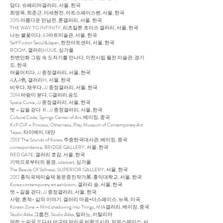
담다, 슈페리어갤러리, 서울, 한국
최영욱, 최준근, 이세현전, 아트스페이스벤, 서울, 한국
2015 아름다운 만남전, 훈갤러리, 서울, 한국
THE WAY TO INFINITY, 리츠칼튼 초이스 갤러리, 서울, 한국
나는 불꽃이다, 63아트미술관, 서울, 한국
Self Fiction Seoul&Japan, 한전아트센터, 서울, 한국
ROOM, 갤러리HUUE, 싱가폴
천변만화 그림 속 도자기를 만나다, 이천시립 월전 미술관, 경기
도, 한국
어울어지다, JJ 중정갤러리, 서울, 한국
4人4色, 갤러리H, 서울, 한국
비우다, 채우다, JJ 중정갤러리, 서울, 한국
2014 바람이 분다, G갤러리,송도
Space Curve, JJ 중정갤러리, 서울, 한국
벗 – 길을 걷다 Ⅱ, JJ 중정갤러리, 서울, 한국
Cultural Code, Springs Center of Art, 베이징, 중국
K-P.O.P – Process, Otherness, Play, Museum of Contemporary Art
Taipei, 타이베이, 대만
2013 ‘The Sounds of Korea, 주중한국대사관, 베이징, 중국
correspondence, BRIDGE GALLERY, 서울, 한국
RED GATE, 갤러리 호감, 서울, 한국
기억으로부터의 풍경, odetoart, 싱가폴
The Beauty Of Stillness, SUPERIOR GALLERY, 서울, 한국
2012 홍익국제미술제 동문중진작가展, 홍익대학교, 서울, 한국
Korea contemporary art exhibition, 갤러리 숲, 서울, 한국
벗 – 길을 걷다, JJ 중정갤러리, 서울, 한국
사랑, 흔적- 삶의 이야기, 갤러리 마음+더스페이스, 뉴욕, 미국
Korean Zone – Mind shadowing into Things, MIA갤러리, 베이징, 중국
Studio Akka 그룹전, Studio Akka, 밀라노, 이탈리아
달하 노피곰 도다샤 어긔야 머리곰 비취오시라, 일우스페이스, 서