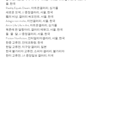
울, 한국
Reality Equals Dream, 아트온갤러리, 싱가폴
새로운 모색, JJ 중정갤러리, 서울, 한국
龍의 비상, 갤러리 써포먼트, 서울, 한국
Adagio non molto, 이언갤러리, 서울, 한국
Art in Life Life in Art, 아트온갤러리, 싱가폴
북촌에 뜬 달항아리, 갤러리 에뽀끄, 서울, 한국
돌 · 물 · 달, JJ 중정갤러리, 서울, 한국
Fiction Nonfiction, 인터알리아갤러리, 서울, 한국
한중 교류전, 인데코화랑, 한국
한일 교류전, 지구당 갤러리, 일본
한국 불가리아 교류전, 소피아 갤러리, 불가리아
한미 교류전, LA 중앙일보 갤러리, 미국
메트로 그룹전, 인사 아트센터, 서울, 한국
Treasures from the mythology, Yegam갤러리, 뉴욕, 미국
마음 그룹전, 갤러리 마음, 뉴욕, 미국
그 외 그룹기획전 150여회 참여
아트페어
Art Busan, BEXCO, 부산, Korea
Art Central, 센트럴 하버프론트, 홍콩
화랑미술제, 서울, 한국
KIAF, 서울, 한국
CIGE, 베이징, 중국
LA Art Show, LA, 미국
Art Miami Context, FL, 미국
Art Miami, FL, 미국
반야프, 서울, 한국
G Seoul 2015, 서울, 한국