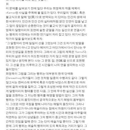
Ⅲ.
이 문제를 살펴보기 전에 일단 우리는 최영욱의 작품 제목이
<Karma>란 사실을 주목해 볼 필요가 있다. 우리말의 ‘연(緣)’, 혹은
불교식으로 말해 ‘업(業)’으로 번역되는 이 단어는 인간의 생에 대
한 비유이다. 인간과 인간 간의 실타래처럼 얽인 인연이 업을 낳고
그 업이 끊임없이 순환한다는 것이 불교식 연기설의 골자이다. 최
영욱이 달항아리의 표면에 숱한 균열을 가는 실선으로 연결시키
는 행위의 이면에는 이러한 연기설이 자리 잡고 있다. 여기서 잠시
작가의 말을 들어보도록 하자.
“그 달항아리 안에 일일이 선을 그었는데 그건 도자기의 빙열을
표현한 것이 아니고 만났다 헤어지고 어딘가에서 다시 만나는 우
리의 인생길을 표현한 것이다. 그래서 내 그림의 제목은 ‘Karma’다.
우리의 삶은 우리가 의도한 데로만 가지 않고 어떤 운명 같은 것이
있지 않나 생각해 본다. 나는 그 운명, 업, 연(緣)을 선으로 표현했
다. 그 선을 긋는 지루하고 긴 시간들이 나의 연을 생각하는 시간
들이었다.”
최영욱이 그림을 그리는 행위는 대부분의 한국 단색화
(Dansaekhwa) 작가들이 그런 것처럼 일종의 수행과도 같다. 그렇지
않고서는 캔버스에 유백색 혹은 다양한 뉘앙스의 흰색으로 여러
번에 걸쳐 바탕을 칠하고, 그렇게 조성된 바탕 위에 약간 도드라지
게 달항아리의 형태를 만든 다음, 그 안에 무수한 실선을 그어 빙
열을 표현하는 그 지난한 행위를 해명할 방법이 없다. 그의 작화
행위는 구도의 몸짓이면서 궁극적으로는 자기 해방의 몸부림이
다. 그것은 어떤 극점을 향해 나아가는 해탈의 몸짓이다. 그러나
그것은 종교가 아니라 예술이라는 점에서 차원이 다르며 보다 인
간적이다. 그가 그림에 투여하는 도저한 시간과 화면을 마주할 때
직면하는 갖가지 상념들은 그의 행위가 종교적인 것이 아니라 인
간적인 것임을 말해 준다. 그는 단지 예술가일 뿐이다. 그렇기 때
문에 그의 행위는 예술적 행위이며 도의 획득과는 거리가 멀다. 그