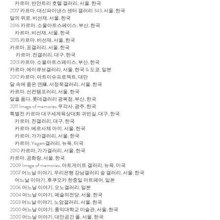
카르마, 반얀트리 호텔 갤러리, 서울, 한국
2017 카르마, 대신파이낸스 센터 갤러리 343, 서울, 한국
달의 위로, 비선재, 서울, 한국
2016 카르마, 소울아트스페이스, 부산, 한국
카르마, 비선재, 서울, 한국
2015 카르마, 비선재, 서울, 한국
카르마, 표갤러리, 서울, 한국
카르마, 전갤러리, 대구, 한국
2013 카르마, 소울아트스페이스, 부산, 한국
카르마, 에이큐브갤러리, 서울, 한국 & 도쿄, 일본
2012 카르마, 아트이슈프로젝트, 대만
달 속에 품은 연緣, 서정욱갤러리, 서울, 한국
카르마, 선컨템포러리, 서울, 한국
달을 품다, 롯데갤러리 광복점, 부산, 한국
2011 Image of memories 무각사, 광주, 한국
특별전 카르마 대구세계육상대회 귀빈실, 대구, 한국
카르마, 전갤러리, 대구, 한국
카르마, 베르사체 아끼, 서울, 한국
카르마, 가가갤러리, 서울, 한국
카르마, Yegam갤러리, 뉴욕, 미국
2010 카르마, 가가갤러리, 서울, 한국
카르마, 공화랑, 서울, 한국
2009 Image of memories, 아트게이트 갤러리, 뉴욕, 미국
2007 어느날 이야기, 우리은행 강남갤러리 숲 갤러리, 서울, 한국
어느날 이야기, 후쿠오카 한중일 아트페어, 일본
2006 어느날 이야기, 오노갤러리, 일본
2004 어느날 이야기, 예술의전당, 서울, 한국
2003 어느날 이야기, 노암갤러리, 서울, 한국
2000 어느날 이야기, 홍익대학교 미술관, 서울, 한국
2000 어느날 이야기, 대안공간 풀, 서울, 한국