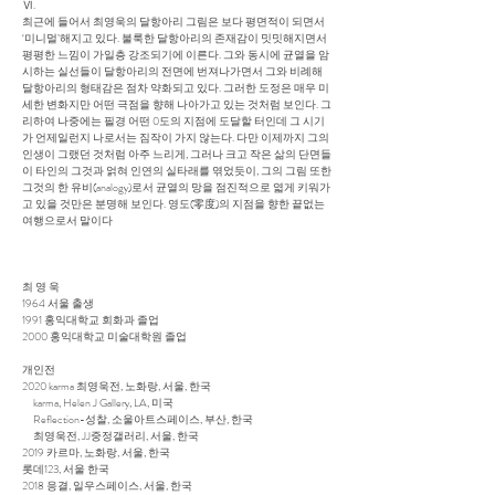
Ⅵ.
최근에 들어서 최영욱의 달항아리 그림은 보다 평면적이 되면서
‘미니멀’해지고 있다. 불룩한 달항아리의 존재감이 밋밋해지면서
평평한 느낌이 가일층 강조되기에 이른다. 그와 동시에 균열을 암
시하는 실선들이 달항아리의 전면에 번져나가면서 그와 비례해
달항아리의 형태감은 점차 약화되고 있다. 그러한 도정은 매우 미
세한 변화지만 어떤 극점을 향해 나아가고 있는 것처럼 보인다. 그
리하여 나중에는 필경 어떤 0도의 지점에 도달할 터인데 그 시기
가 언제일런지 나로서는 짐작이 가지 않는다. 다만 이제까지 그의
인생이 그랬던 것처럼 아주 느리게, 그러나 크고 작은 삶의 단면들
이 타인의 그것과 얽혀 인연의 실타래를 엮었듯이, 그의 그림 또한
그것의 한 유비(analogy)로서 균열의 망을 점진적으로 엷게 키워가
고 있을 것만은 분명해 보인다. 영도(零度)의 지점을 향한 끝없는
여행으로서 말이다
최 영 욱
1964 서울 출생
1991 홍익대학교 회화과 졸업
2000 홍익대학교 미술대학원 졸업
개인전
2020 karma 최영욱전, 노화랑, 서울, 한국
karma, Helen J Gallery, LA, 미국
Reflection-성찰, 소울아트스페이스, 부산, 한국
최영욱전, JJ중정갤러리, 서울, 한국
2019 카르마, 노화랑, 서울, 한국
롯데123, 서울 한국
2018 응결, 일우스페이스, 서울, 한국