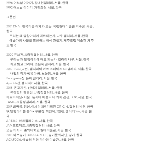
1996 어느날 이야기, 김내현갤러리, 서울, 한국
1992 어느날 이야기, 가인화랑, 서울, 한국
그룹전
2021 DNA : 한국미술 어제와 오늘, 국립현대미술관 덕수궁 ,서울 ,
한국
우리는 왜 달항아리에 매료되는가, 나우 갤러리, 서울 ,한국
예술가의 사물을 표현하는 혁식 관찰기, 제주도립 미술관 ,제주
도,한국
2020 큐브전, JJ중정갤러리, 서울, 한국
우리는 왜 달항아리에 매료 되는가, 갤러리 나우, 서울, 한국
찍고 빚고 그리다, 조은숙 갤러리, 서울, 한국
2019 moon jar전 , 갤러리아 아트 스페이스 63 갤러리, 서울, 한국
내일의 작가 행복한 꿈, 노화랑, 서울, 한국
Basic gravity전, 동아 갤러리, 서울, 한국
April talk전, 갤러리Y, 서울, 한국
2018 온고지신, 신세계 갤러리, 서울, 한국
유한함의 영원성, JJ 중정갤러리, 서울, 한국
아트마이닝-서울 : 동시대 예술의 네 가지 감정, DDP, 서울, 한국
TASTE, JJ 중정갤러리, 서울, 한국
2017 최영욱, 정현, 이세현 3인 기획전 ORIGIN, 갤러리 박영, 한국
秋 달항아리를 품다- 구본창, 최영욱, 2인전, 갤러리 We, 서울, 한
국
ART369, 아트플레이스, 서울, 한국
JAM프로젝트, JJ중정갤러리, 서울, 한국
오늘의 시각, 홍익대학교 현대미술관, 서울, 한국
2016 아트경기 2016 START UP, 경기문화재단, 경기, 한국
ACAF2016, 예술의 전당 한가람 미술관, 서울, 한국