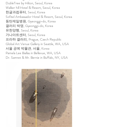
DubleTree by Hilton, Seoul, Korea
Walker hill Hotel & Resort, Seoul, Korea
한글과컴퓨터, Seoul, Korea
Sofitel Ambassador Hotel & Resort, Seoul, Korea
동탄제일병원, Gyeonggi-do, Korea
갤러리 박영, Gyeonggi-do, Korea
유한양행, Seoul, Korea
가나아트센터, Seoul, Korea
프라하 갤러리, Prague, Czech Republic
Global Art Venue Gallery in Seattle, WA, USA
서울 공예 박물관, 서울, Korea
Pamela Lee Biallas in Bellevue, WA, USA
Dr. Samret & Mr. Bernie in Buffalo, NY, USA