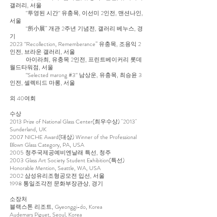
갤러리, 서울
“투영된 시간“ 유충목, 이선미 2인전, 맨션나인,
서울
“所小展” 개관 2주년 기념전, 갤러리 베누스, 경
기
2023 “Recollection, Rememberance” 유충목, 조용익 2
인전, 브라운 갤러리, 서울
아이라최, 유충목 2인전, 프린트베이커리 롯데
월드타워점, 서울
“Selected marong #3“ 남상운, 유충목, 최승윤 3
인전, 셀렉티드 마롱, 서울
외 40여회
수상
2013 Prize of National Glass Center(최우수상) "2013"
Sunderland, UK
2007 NICHE Award(대상) Winner of the Professional
Blown Glass Category, PA, USA
2005 청주국제공예비엔날래 특선, 청주
2003 Glass Art Society Student Exhibition(특선)
Honorable Mention, Seattle, WA, USA
2002 삼성유리조형공모전 입선, 서울
1998 통일조각전 문화부장관상, 경기
소장처
블랙스톤 리조트, Gyeonggi-do, Korea
Audemars Piguet, Seoul, Korea