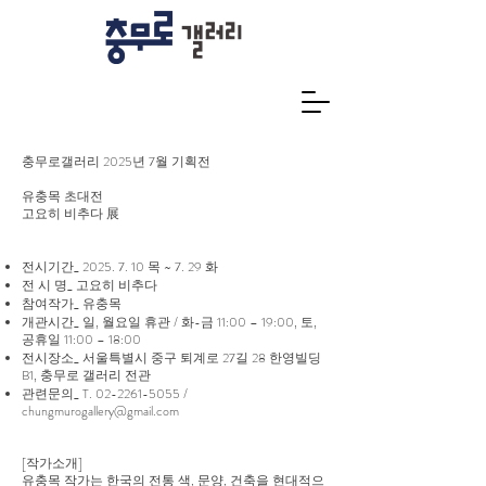
충무로갤러리 2025년 7월 기획전
유충목 초대전
고요히 비추다 展
전시기간_
2025. 7. 10
목 ~ 7. 29 화
전 시 명_ 고요히 비추다
참여작가_ 유충목
개관시간_ 일, 월요일 휴관 / 화-금 11:00 – 19:00, 토,
공휴일 11:00 – 18:00
전시장소_ 서울특별시 중구 퇴계로 27길 28 한영빌딩
B1, 충무로 갤러리 전관
관련문의_ T.
02-2261-5055
/
chungmurogallery@gmail.com
[작가소개]
유충목 작가는 한국의 전통 색, 문양, 건축을 현대적으