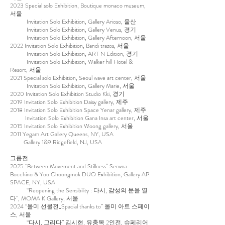
2023 Special solo Exhibition, Boutique monaco museum,
서울
Invitation Solo Exhibition, Gallery Arioso, 울산
Invitation Solo Exhibition, Gallery Venus, 경기
Invitation Solo Exhibition, Gallery Afternoon, 서울
2022 Invitation Solo Exhibition, Bandi trazos, 서울
Invitation Solo Exhibition, ART N Edition, 경기
Invitation Solo Exhibition, Walker hill Hotel &
Resort, 서울
2021 Special solo Exhibition, Seoul wave art center, 서울
Invitation Solo Exhibition, Gallery Marie, 서울
2020 Invitation Solo Exhibition Studio Kki, 경기
2019 Invitation Solo Exhibition Daisy gallery, 제주
2018 Invitation Solo Exhibition Space Yenar gallery, 제주
Invitation Solo Exhibition Gana Insa art center, 서울
2015 Invitation Solo Exhibition Woong gallery, 서울
2011 Yegam Art Gallery Queens, NY, USA
Gallery 1&9 Ridgefield, NJ, USA
그룹전
2025 “Between Movement and Stillness” Serwna
Bocchino & Yoo Choongmok DUO Exhibition, Gallery AP
SPACE, NY, USA
“Reopening the Sensibility : 다시, 감성의 문을 열
다”, MOMA K Gallery, 서울
2024 “올미 선물전_Spacial thanks to” 올미 아트 스페이
스, 서울
“다시, 그리다” 김시현, 유충목 2인전, 슈페리어