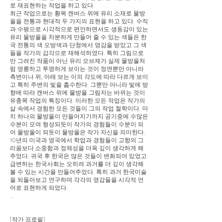
로 재표현하는 작업을 하고 있다.
최근 작업으로는 황목 캔버스 위에 유리 소재로 물방
울을 전통과 현대적 두 가지의 표현을 하고 있다. 수직
과 수평으로 시각적으로 편안하면서도 생동감이 있는
유리 물방울을 차분하게 만들어 줄 수 있는 색들은 한
국 전통의 색 오방색과 단청에서 영감을 받았고 그 색
들을 작가의 감각으로 재해석하였다. 특히 그림으로
만 그려진 작품이 아닌 유리 오브제가 실제 물방울처
럼 영롱하고 투명하게 보이는 것이 정면뿐만 아니라
측변이나 위, 아래 보는 이의 각도에 따라 다르게 보이
고 특히 주변의 빛을 흡수한다. 그뿐만 아니라 빛에 방
향에 따라 캔버스 위에 물방울 그림자는 바뀌는 것이
유충목 작업의 특징이다. 이러한 모든 작업은 작가의
삶 속에서 경험한 모든 것들이 그의 작업 철학이다. 마
치 하나의 물방울이 만들어지기까지 공기중에 수많은
수분이 모여 형성되듯이 작가의 경험들이 수분이 되
어 물방울이 되듯이 물방울은 작가 자신을 의미한다.
10년의 미국과 영국에서 학업과 경험들이 고향의 그
리움보다 소중함과 정체성을 더욱 깊이 생각하게 해
주었다. 귀국 후 한국은 많은 것들이 변화되어 있었고
급변하는 한국사회는 오히려 과거를 더 깊이 생각해
볼 수 있는 시간을 만들어주었다. 특히 과거 한국미술
을 되돌아보고 연구하며 각각의 영감들을 시각적 언
어로 표현하게 되었다.
..
[작가 프로필]