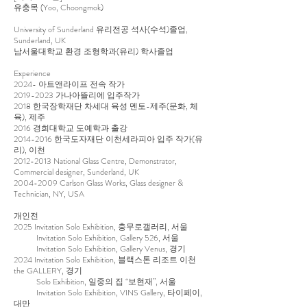
유충목 (Yoo, Choongmok)
University of Sunderland 유리전공 석사(수석)졸업,
Sunderland, UK
남서울대학교 환경 조형학과(유리) 학사졸업
Experience
2024- 아트앤라이프 전속 작가
2019-2023
가나아뜰리에 입주작가
2018 한국장학재단 차세대 육성 멘토-제주(문화, 체
육), 제주
2016 경희대학교 도예학과 출강
2014-2016
한국도자재단 이천세라피아 입주 작가(유
리), 이천
2012-2013
National Glass Centre, Demonstrator,
Commercial designer, Sunderland, UK
2004-2009
Carlson Glass Works, Glass designer &
Technician, NY, USA
개인전
2025 Invitation Solo Exhibition, 충무로갤러리, 서울
Invitation Solo Exhibition, Gallery 526, 서울
Invitation Solo Exhibition, Gallery Venus, 경기
2024 Invitation Solo Exhibition, 블랙스톤 리조트 이천
the GALLERY, 경기
Solo Exhibition, 일중의 집 “보현재”, 서울
Invitation Solo Exhibition, VINS Gallery, 타이페이,
대만