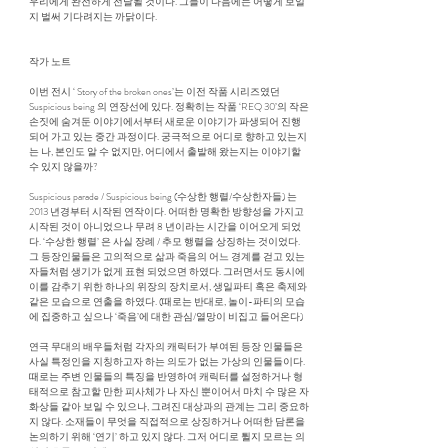
우리에게 완전하게 전달될 것이다. 그들이 다음에는 어떻게 보일
지 벌써 기다려지는 까닭이다.
작가 노트
이번 전시 ‘ Story of the broken ones’는 이전 작품 시리즈였던
Suspicious being 의 연장선에 있다. 정확히는 작품 ‘REQ 30’의 작은
손짓에 숨겨둔 이야기에서부터 새로운 이야기가 파생되어 진행
되어 가고 있는 중간 과정이다. 궁극적으로 어디로 향하고 있는지
는 나, 본인도 알 수 없지만, 어디에서 출발해 왔는지는 이야기할
수 있지 않을까?
Suspicious parade / Suspicious being (수상한 행렬/수상한자들) 는
2013 년경부터 시작된 연작이다. 어떠한 명확한 방향성을 가지고
시작된 것이 아니었으나 무려 8 년이라는 시간을 이어오게 되었
다. ‘수상한 행렬’ 은 사실 장례 / 추모 행렬을 상징하는 것이었다.
그 등장인물들은 고의적으로 삶과 죽음의 어느 경계를 걷고 있는
자들처럼 생기가 없게 표현 되었으면 하였다. 그러면서도 동시에
이를 감추기 위한 하나의 위장의 장치로서, 생일파티 혹은 축제와
같은 모습으로 연출을 하였다. (때로는 반대로, 놀이-파티의 모습
에 집중하고 싶으나 ‘죽음’에 대한 관심/열망이 비집고 들어온다)
연극 무대의 배우들처럼 각자의 캐릭터가 부여된 등장 인물들은
사실 특정인을 지칭하고자 하는 의도가 없는 가상의 인물들이다.
때로는 주변 인물들의 특징을 반영하여 캐릭터를 설정하거나 형
태적으로 참고할 만한 피사체가 나 자신 뿐이어서 마치 수 많은 자
화상들 같아 보일 수 있으나, 그려진 대상과의 관계는 그리 중요하
지 않다. 소재들이 무엇을 직접적으로 상징하거나 어떠한 담론을
논의하기 위해 ‘연기’ 하고 있지 않다. 그저 어디로 튈지 모르는 의