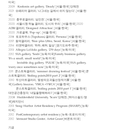
미국]
2009
[서울/한국] 단체전
Kookmin art gallery, ‘Deady’
2021 슈페리어 갤러리, ‘나그네는 길에서 쉬지 않는다’, [서울/한
국]
2020 충무로갤러리, ‘삼인전’, [서울/한국]
2020 서울시청 하늘 갤러리, ‘도시의 우리’, [서울/한국] 2020
갤러리,
, [서울/한국]
ADM
‘Designed Attraction’
2020 가로골목,
[서울/한국]
‘Pop-up’,
2018 토포하우스 (
) 갤러리,
’ [서울/한국]
Topohaus
‘Persona
2017 동덕갤러리,
[서울/한국]
‘Non-plus Ultra, Seoul, Korea’
2014 리앤박갤러리. ‘하하, 폐허, 일상’ [경기도파주/한국]
2013
[뉴욕/미국]
Allegra LaViola gallery, ‘239 days’
2012
[뉴욕/미국]
SVA gallery, ‘Souls’
Family business gallery,
[뉴욕/미국]
‘It’s a small, small world’
[뉴욕/미국]
Invisible dog gallery, ‘PULSE’
SVA gallery,
[뉴욕/미국]
‘every once sometimes now’
2011 쿤스트독갤러리,
[서울/한국] 쿤
‘summer drawing festival’
스트독갤러리,
[서울/한국]
‘Boiling points2010 part 2’
2010 두산아트갤러리, ‘동방의요괴들선정작가展’ [서울/한
국]
[서울/한국]
Gallery Imazoo, ‘YMCA +YWCA’
쿤스트독갤러리,
[서울/한국]
‘boiling points 2010 part 1’
대안공간충정각, ‘내일을향해쏴라3’ [서울/한국]
2008
단체전, [허더스필드/영
Huddersfield University, ’Scars’
국}레지던시
2013
[뉴욕/
Snug-Harbor Artist Residency Program (SHARP)
미국]
2012
[뉴욕-트로이/미국]
PostContemporary artist residency
2012
[버몬트/미국]
Vermont Studio Center, Artist Grant
기금