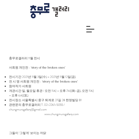
충무로갤러리 11월 전시
서희원 개인전 :
‘story of the broken ones’
전시기간 2021년 11월 3일(수) – 2021년 11월 12일(금)
전 시 명 서희원 개인전 :
‘strory of the broken ones’
참여작가 서희원
개관시간 일, 월요일 휴관 / 오전 11시 – 오후 7시(화-금), 오전 11시
– 오후 6시(토)
전시장소 서울특별시 중구 퇴계로 27길 28 한영빌딩 B1
관련문의 충무로갤러리 T.
02-2261-5055
/
chungmurogallery@gmail.com
www.chungmurogallery.com
그들이 ‘그렇게’ 보이는 까닭