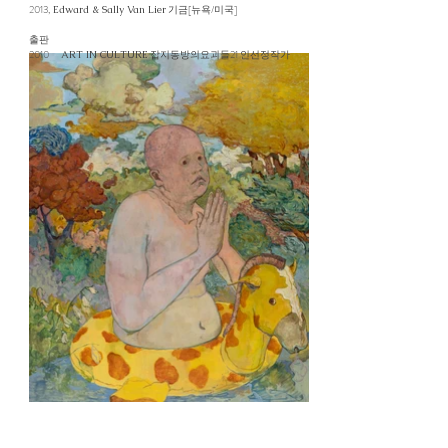
2013,
기금[뉴욕/미국]
Edward & Sally Van Lier
출판
2010
잡지동방의요괴들21 인선정작가
ART IN CULTURE