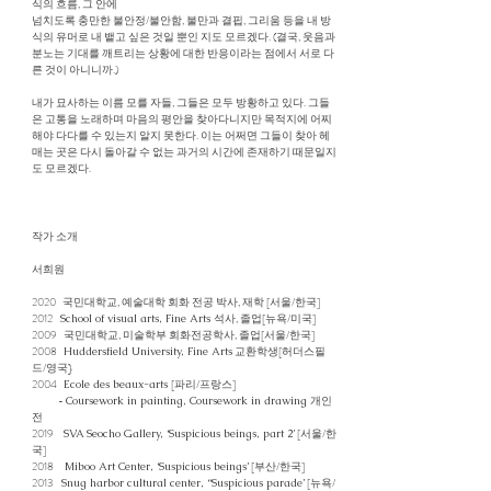
식의 흐름, 그 안에
넘치도록 충만한 불안정/불안함, 불만과 결핍, 그리움 등을 내 방
식의 유머로 내 뱉고 싶은 것일 뿐인 지도 모르겠다. (결국, 웃음과
분노는 기대를 깨트리는 상황에 대한 반응이라는 점에서 서로 다
른 것이 아니니까.)
내가 묘사하는 이름 모를 자들, 그들은 모두 방황하고 있다. 그들
은 고통을 노래하며 마음의 평안을 찾아다니지만 목적지에 어찌
해야 다다를 수 있는지 알지 못한다. 이는 어쩌면 그들이 찾아 헤
매는 곳은 다시 돌아갈 수 없는 과거의 시간에 존재하기 때문일지
도 모르겠다.
작가 소개
서희원
2020 국민대학교, 예술대학 회화 전공 박사, 재학 [서울/한국]
2012
석사, 졸업[뉴욕/미국]
School of visual arts, Fine Arts
2009 국민대학교, 미술학부 회화전공학사, 졸업[서울/한국]
2008
교환학생[허더스필
Huddersfield University, Fine Arts
드/영국}
2004
[파리/프랑스]
Ecole des beaux-arts
-
개인
Coursework in painting, Coursework in drawing
전
2019
[서울/한
SVA Seocho Gallery, ‘Suspicious beings, part 2’
국]
2018
[부산/한국]
Miboo Art Center, ‘Suspicious beings’
2013
[뉴욕/
Snug harbor cultural center, ‘‘Suspicious parade’