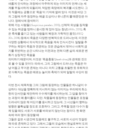
새롭게 인식하는 과정에서 마주하게 되는 이미지의 언캐니는 세
계를 무질서하게 되돌리며, 억압된 욕망에의 복귀를 시도한다. 그
의 작품에는 공통으로 ‘죽음’이 기저에 깔려 있다. 이것은 비단 그
의 그림에 자주 등장하는 해골 도상이나 유니콘의 뿔 때문만은 아
니다. 장례식에 참석하기
위해 가는 사람들(<Suspicious parade>, 2013), 신체적 외상을 짐작할
수 있는 허공을 멍하니 응시한 채 앉아 있는 청년(<Will>, 2013), 혹
은 축제를 즐기고 있는 사람들의 복장과 가학적인 몸짓(<REQ
30>, 2018) 등에서 죽음은 다양한 반복적으로 드러나는데, 이것은
다양한 상황에서 의식적으로 죽음을 계속 인식시킨다. 일탈을 추
구하는 욕망이 죽음과 연관되는 것은 관습에서 벗어나 사회적 금
기를 위반하는 순간 나타나는 이전과는 전혀 다른 삶의 새로운 변
화가 상징적인 죽음을
의미하기 때문이며, 이것은 ‘죽음충동’(death drive)과 관계된 것으
로 볼 수 있을 것이다. 따라서, 그의 그림에서 드러나는 죽음은 마
냥 어둡고 무거운 존재는 아니다. 마치 고통을 초월한 듯 유희적으
로 다뤄지는 죽음은 때로는 놀이와 축제가 되며 일탈의 수단이 된
다.
이번 전시 제목처럼 그의 그림에 등장하는 인물들은 하나같이 수
상하다. 대상을 명확하게 지시하지 않는 이미지는 우리에게 최소
한의 단서만을 제안하며 수수께끼를 제시하는데, 그 답을 찾아가
는 과정이 꽤 흥미롭다. 다만, 작품들에 등장하는 인물들은 표정을
드러내지 않은 채 어딘가를 응시하고 있는데, 그 시선들이 향하는
방향은 불확실할 정도로 모호하다. 그리고, 주목할 점은 다수가 함
께 있을 때도 서로가 서로를 바라보지 않는다는 점이다. 한 화면
속에 여러 명이 등장할 때
그들은 같은 시공간에 있음에도 불구하고, 서로의 시선이 엇갈린
채 따로 존재하고 있다. 그래서,그들의 모습에서 현실로부터 도피
하고 싶은 일탈의 감정이 강하게 느껴지며, 한편으로는 사회의 군