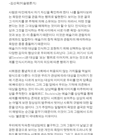
-김선옥(미술평론가)
사람은 타인에게서 자기 자신을 확인하려 한다. 나를 들여다보려
는 욕망은 타인을 관음 하는 행위로 발현한다. 보이는 것은 결국
그 이미지를 본 주체에 의해 소유되는 것이다. 따라서, 어떤 것을
본다는 것은 그 대상을 해체하는 것이라 할 수 있다. 인식되는 대
상과 그것을 인식하는 주체 사이에서 서로 다른 욕망-보이려는
것과 보는 것-이 충돌하기 때문이다. 이것은 예술가와 관람자의
관계와도 밀접하다. 예술가의 창작 욕망과 관람자의 해석하려는
욕망은 종종 충돌하기 때문이다.
예술가가 어떤 대상을 인식하고 표현하기 위해 선택하는 방식은
다양한 감각의 형상으로 우리에게 드러난다. 그리고, 여기서 ‘드러
냄’(revelation)은 대상을 ‘보는’ 행위로 이어지며, 보이는 것으로 세
계를 인식시키려는 작가의 의도에 따른 행위가 된다.
서희원은 통념적으로 사회에서 허용되지 않는 가치들을 역설의
방식으로 다룬다. 이것은 우리가 관성에 따라 대상을 인식하기 전
에 기존과는 다르게 보이는 대상의 이미지로 우리를 먼저 당혹감
에 빠뜨린다. 따라서, 그의 그림 앞에서 우리는 기억에 의존해서
대상을 접하는 것이 아니라, 상상력을 통해 이미지를 마주하며 대
상을 추적한다. 보들레르(C. Baudelaire)는 예술가를 상상력을 통해
세계를 해체하는 존재로 보았다. 서희원이 보여주는 상상의 세계
는 어떻게 보면 정상성의 범주에서 벗어난 사회적 규범에 대한 질
문을 던지는 셈이다. 그가 주장하는 일탈에의 욕망은 결국은 억압
이 해방되는 순간을 꿈꾸기 때문이며, 이것이 그의 그림에서 드러
나는 ‘불온함’이 극대화되는 이유이다.
우리에게 익숙한 대상임에도 불구하고, 그의 그림이 더 낯설고 생
경한 풍경으로 보이는 것은 개인의 욕망이 떳떳하게 드러나지 못
하도록 억압하는 사회적 관습 탓일 것이다. 그리고, 우리가 이것을