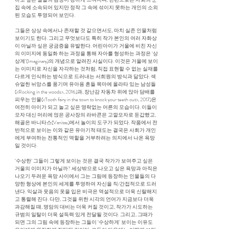
집 속에 소속되어 있지만 정작 그 속에 섞이지 못하는 개인의 소외
된 모습도 투영되어 보인다.
그들은 상상 속에서나 존재할 것 같으면서도, 마치 실존 인물처럼
보이기도 한다. 그리고 무엇보다도 특히 작가 본인의 여러 자화상
이 아닐까 싶은 궁금증을 유발한다. 어린아이가 거울에 비친 자신
의 이미지에 동일화 하는 과정을 통해 자아를 형성하는 과정은 ‘상
상계’(Imaginary)의 개념으로 알려진 사실이다. 이것은 거울에 보이
는 이미지로 자신을 자각하는 것처럼, 직접 표현할 수 없는 실재를
다르게 인식하는 방식으로 드러내는 서희원의 방식과 닮았다. 섹
슈얼한 뉘앙스를 풍기며 유아용 흔들 목마에 올라타 있는 남성들
(<Rocking in the woods>, 2016)과, 장난감 자동차 위에 앉아 담배를
피우는 인물(<Tooth fairy in the town to knock your teeth out>, 2017)은
여전히 아이가 되고 놀고 싶은 영락없는 어른의 모습이다. 이들이
모자 대신 머리에 얹은 공사장의 라바콘은 고깔모자로 둔갑했고,
해골은 바니타스(Vanitas)에서 놀이의 도구가 되었다. 작품에서 전
반적으로 보이는 이와 같은 유아기적 태도는 결국은 사회가 개인
에게 부여하는 전통적인 역할을 거부하려는 의지에서 나온 욕망
일 것이다.
‘수상한’ 그들이 그렇게 보이는 것은 결국 작가가 보여주고 싶은
거울의 이미지가 아닐까? 세상밖으로 나오고 싶은 욕망과 아직은
나오기 두려운 욕망 사이에서 그는 그림에 등장하는 인물들의 다
양한 형상에 본인의 세계를 투영하여 자신을 직/간접적으로 드러
낸다. 익살과 웃음의 옷을 입은 비극은 역설적으로 더욱 신랄해지
고 통렬해 진다. 다만, 그것을 위한 시각의 언어가 지금보다 더욱
과감해질 때, 명암의 대비는 더욱 커질 것이고, 작가가 시도하는
규범의 일탈이 더욱 설득력 있게 전달될 것이다. 그리고, 그때가
되면 그의 그림 속에 등장하는 그들이 ‘수상하게’ 보이는 이유도