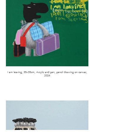
I am leaving, 35x35cm, Acrylic and pen, pencil drawing on canvas,
2024