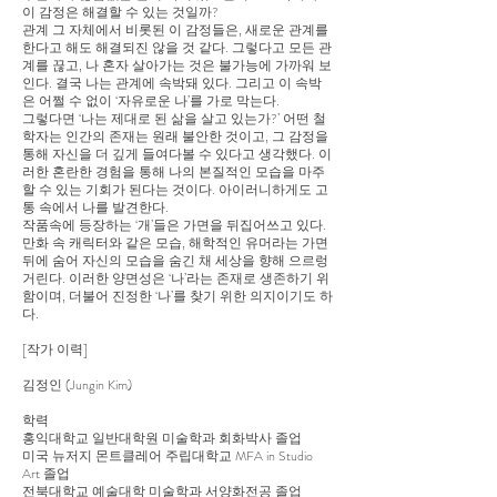
이 감정은 해결할 수 있는 것일까?
관계 그 자체에서 비롯된 이 감정들은, 새로운 관계를
한다고 해도 해결되진 않을 것 같다. 그렇다고 모든 관
계를 끊고, 나 혼자 살아가는 것은 불가능에 가까워 보
인다. 결국 나는 관계에 속박돼 있다. 그리고 이 속박
은 어쩔 수 없이 ‘자유로운 나’를 가로 막는다.
그렇다면 ‘나는 제대로 된 삶을 살고 있는가?’ 어떤 철
학자는 인간의 존재는 원래 불안한 것이고, 그 감정을
통해 자신을 더 깊게 들여다볼 수 있다고 생각했다. 이
러한 혼란한 경험을 통해 나의 본질적인 모습을 마주
할 수 있는 기회가 된다는 것이다. 아이러니하게도 고
통 속에서 나를 발견한다.
작품속에 등장하는 ‘개’들은 가면을 뒤집어쓰고 있다.
만화 속 캐릭터와 같은 모습, 해학적인 유머라는 가면
뒤에 숨어 자신의 모습을 숨긴 채 세상을 향해 으르렁
거린다. 이러한 양면성은 ‘나’라는 존재로 생존하기 위
함이며, 더불어 진정한 ‘나’를 찾기 위한 의지이기도 하
다.
[작가 이력]
김정인 (Jungin Kim)
학력
홍익대학교 일반대학원 미술학과 회화박사 졸업
미국 뉴저지 몬트클레어 주립대학교 MFA in Studio
Art 졸업
전북대학교 예술대학 미술학과 서양화전공 졸업