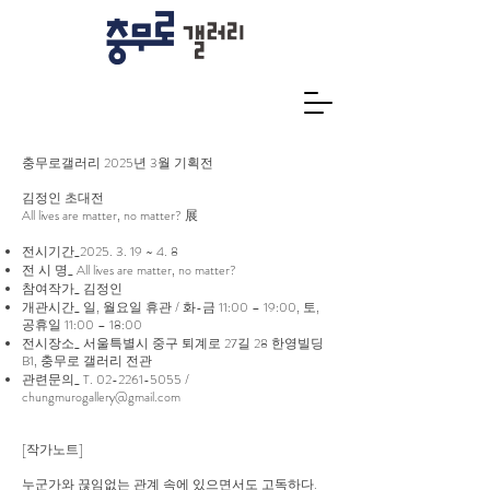
충무로갤러리 2025년 3월 기획전
김정인 초대전
All lives are matter, no matter? 展
전시기간_2025. 3. 19 ~ 4. 8
전 시 명_ All lives are matter, no matter?
참여작가_ 김정인
개관시간_ 일, 월요일 휴관 / 화-금 11:00 – 19:00, 토,
공휴일 11:00 – 18:00
전시장소_ 서울특별시 중구 퇴계로 27길 28 한영빌딩
B1, 충무로 갤러리 전관
관련문의_ T.
02-2261-5055
/
chungmurogallery@gmail.com
[작가노트]
누군가와 끊임없는 관계 속에 있으면서도 고독하다.