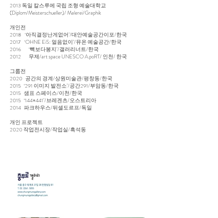
2013 독일 칼스루에 국립 조형 예술대학교
(Diplom/Meisterschueller)/ Malerei/Graphik
개인전
2018 ‘아직결정난게없어’/대안예술공간이포/한국
2017 ‘OHNE EiS: 얼음없이’/뮤온 예술공간/한국
2016 ‘빽보다봉지’/갤러리너트/한국
2012 무제/art space UNESCO A.poRT/ 인천/ 한국
그룹전
2020 공간의 경계/상원미술관/평창동/한국
2015 ‘291 이미지 발전소’/공간291/부암동/한국
2015 샘표 스페이스/이천/한국
2015 ‘144=441’/브레겐츠/오스트리아
2014 파크하우스/뒤셀도르프/독일
개인 프로젝트
2020 작업전시장/작업실/흑석동