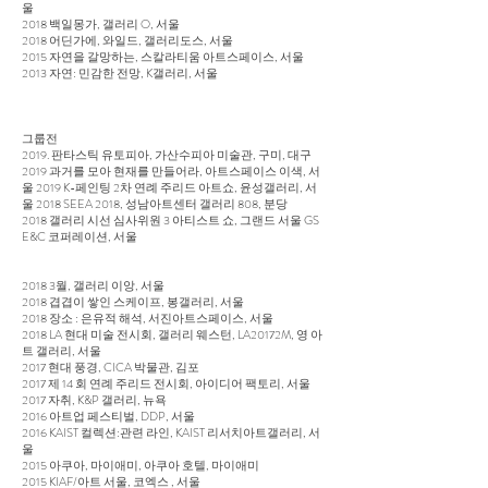
울
2018 백일몽가, 갤러리 O, 서울
2018 어딘가에, 와일드, 갤러리도스, 서울
2015 자연을 갈망하는, 스칼라티움 아트스페이스, 서울
2013 자연: 민감한 전망, K갤러리, 서울
그룹전
2019. 판타스틱 유토피아, 가산수피아 미술관, 구미, 대구
2019 과거를 모아 현재를 만들어라, 아트스페이스 이색, 서
울 2019 K-페인팅 2차 연례 주리드 아트쇼, 윤성갤러리, 서
울 2018 SEEA 2018, 성남아트센터 갤러리 808, 분당
2018 갤러리 시선 심사위원 3 아티스트 쇼, 그랜드 서울 GS
E&C 코퍼레이션, 서울
2018 3월, 갤러리 이앙, 서울
2018 겹겹이 쌓인 스케이프, 봉갤러리, 서울
2018 장소 : 은유적 해석, 서진아트스페이스, 서울
2018 LA 현대 미술 전시회, 갤러리 웨스턴, LA20172M, 영 아
트 갤러리, 서울
2017 현대 풍경, CICA 박물관, 김포
2017 제 14 회 연례 주리드 전시회, 아이디어 팩토리, 서울
2017 자취, K&P 갤러리, 뉴욕
2016 아트업 페스티벌, DDP, 서울
2016 KAIST 컬렉션:관련 라인, KAIST 리서치아트갤러리, 서
울
2015 아쿠아, 마이애미, 아쿠아 호텔, 마이애미
2015 KIAF/아트 서울, 코엑스 , 서울