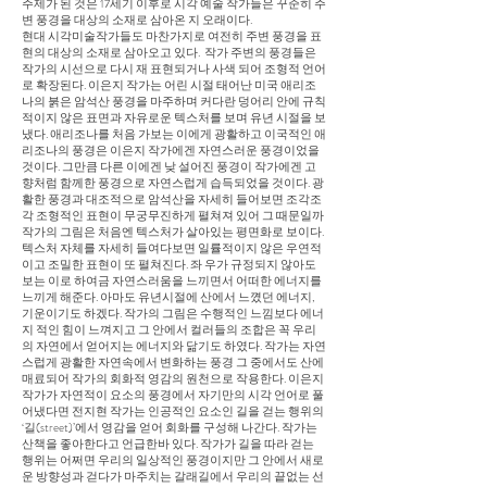
주제가 된 것은 17세기 이후로 시각 예술 작가들은 꾸준히 주
변 풍경을 대상의 소재로 삼아온 지 오래이다.
현대 시각미술작가들도 마찬가지로 여전히 주변 풍경을 표
현의 대상의 소재로 삼아오고 있다. 작가 주변의 풍경들은
작가의 시선으로 다시 재 표현되거나 사색 되어 조형적 언어
로 확장된다. 이은지 작가는 어린 시절 태어난 미국 애리조
나의 붉은 암석산 풍경을 마주하며 커다란 덩어리 안에 규칙
적이지 않은 표면과 자유로운 텍스처를 보며 유년 시절을 보
냈다. 애리조나를 처음 가보는 이에게 광활하고 이국적인 애
리조나의 풍경은 이은지 작가에겐 자연스러운 풍경이었을
것이다. 그만큼 다른 이에겐 낮 설어진 풍경이 작가에겐 고
향처럼 함께한 풍경으로 자연스럽게 습득되었을 것이다. 광
활한 풍경과 대조적으로 암석산을 자세히 들어보면 조각조
각 조형적인 표현이 무궁무진하게 펼쳐져 있어 그 때문일까
작가의 그림은 처음엔 텍스처가 살아있는 평면화로 보이다.
텍스처 자체를 자세히 들여다보면 일률적이지 않은 우연적
이고 조밀한 표현이 또 펼쳐진다. 좌 우가 규정되지 않아도
보는 이로 하여금 자연스러움을 느끼면서 어떠한 에너지를
느끼게 해준다. 아마도 유년시절에 산에서 느꼈던 에너지,
기운이기도 하겠다. 작가의 그림은 수행적인 느낌보다 에너
지 적인 힘이 느껴지고 그 안에서 컬러들의 조합은 꼭 우리
의 자연에서 얻어지는 에너지와 닮기도 하였다. 작가는 자연
스럽게 광활한 자연속에서 변화하는 풍경 그 중에서도 산에
매료되어 작가의 회화적 영감의 원천으로 작용한다. 이은지
작가가 자연적이 요소의 풍경에서 자기만의 시각 언어로 풀
어냈다면 전지현 작가는 인공적인 요소인 길을 걷는 행위의
‘길(street)’에서 영감을 얻어 회화를 구성해 나간다. 작가는
산책을 좋아한다고 언급한바 있다. 작가가 길을 따라 걷는
행위는 어쩌면 우리의 일상적인 풍경이지만 그 안에서 새로
운 방향성과 걷다가 마주치는 갈래길에서 우리의 끝없는 선