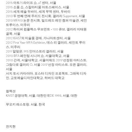
2015 아트 N 라이프 쇼, aT 센터, 서울
2015 소품 쇼, 스칼라티움 아트스페이스, 서울
2015 세계 예술 두바이, 세계 무역 센터, 두바이
2013 두 번째 연례 주리드 전시회, 갤러리 Suppoment, 서울
2013 MFA13 논문 전시회, 밀드레드 레인 켐퍼 미술관, 세인
트루이스, 미주리
2012 하이퍼 컴플렉스 무브먼트 - 100 큐브, 갤러리 이태원
골목, 서울
2012 KAIST의 미술품 경매, 가나아트센터, 서울
2012 First Year MFA Exhibtion, 데스 리 갤러리, 세인트 루이
스, 미주리
2011 알맞은, 915 인더스트리 갤러리, 서울
2010 BFA 페인팅 시니어 쇼, 서울대학교, 서울
2010 간격, 서울대학교, 서울어워드 2017 선정된 아티스트,
그림다로 갤러리 O, 서울 2017 선정 아티스트, 오픈 갤러리,
서울
서지 토시 카타야마, 포스터 디자인 프로젝트, 그래픽 디자
인, 교토예술디자인대학교, 하버드 대학교
컬렉션
KAIST 경영대학, 서울, 대한민국DE 1993, 서울, 대한
무오키 레스토랑, 서울, 한국
전지현