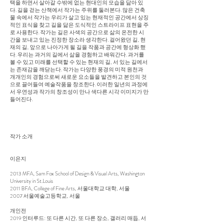
택을 하면서 살아갈 수밖에 없는 현대인의 모습을 닮아 있
다. 길을 걷는 산책에서 작가는 주위를 둘러본다. 많은 건축
물 속에서 작가는 우리가 살고 있는 현재적인 공간에서 상징
적인 표식을 찾고 길을 닮은 도식적인 스트라이프 표현을 주
로 사용한다. 작가는 길은 사색의 공간으로 삶의 온전한 시
간을 보내고 있는 진정한 장소라 생각한다. 걸어왔던 길, 현
재의 길, 앞으로 나아가게 될 길을 작품과 공간에 형상화 했
다. 우리는 과거의 길에서 삶을 경험하고 배워간다. 과거를
볼 수 있고 미래를 선택할 수 있는 현재의 길, 서 있는 길에서
는 존재감을 깨닫는다. 작가는 다양한 풍경의 미적 원천과
개개인의 경험으로써 새로운 요소들을 발견하고 본인의 것
으로 끌어들여 예술작품을 창조한다. 이러한 일년의 과정에
서 우연성과 작가의 창조성이 만나 색다른 시각 이미지가 만
들어진다.
작가 소개
이은지
2013 MFA, Sam Fox School of Design & Visual Arts, Washington
University in St.Louis
2011 BFA, College of Fine Arts, 서울대학교 대학, 서울
2007 서울예술고등학교, 서울
개인전
2019 인터루드: 또 다른 시간, 또 다른 장소, 갤러리 매듭, 서