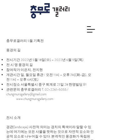
충무로갤러리 5월 기획전
풍경의 길
전시기간 2022년 5월 18일(수) – 2022년 6월 9일(목)
전 시 명 풍경의 길
참여작가 이은지, 전지현
개관시간 일, 월요일 휴관 / 오전 11시 – 오후 7시(화-금), 오
전 11시 – 오후 6시(토)
전시장소 서울특별시 중구 퇴계로 27길 28 한영빌딩 B1
관련문의 충무로갤러리 T.
02-2261-5055
/
chungmurogallery@gmail.com
www.chungmurogallery.com
전시 소개
경관(landscape) 사전적 의미는 경치의 특색이라 말할 수 있
는데 여기에는 모든 사물을 뜻하는 것으로 자연적 요소와 인
공적 요소로 나누어질 수 있다. 본격적인 풍경화가 독립된