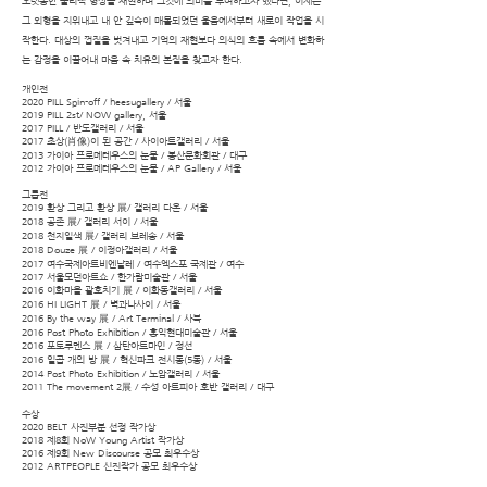
오랫동안 물리적 형상을 재현하며 그것에 의미를 부여하고자 했다면, 이제는
그 외형을 지워내고 내 안 깊숙이 매몰되었던 울음에서부터 새로이 작업을 시
작한다. 대상의 껍질을 벗겨내고 기억의 재현보다 의식의 흐름 속에서 변화하
는 감정을 이끌어내 마음 속 치유의 본질을 찾고자 한다.
개인전
2020 PILL Spin-off / heesugallery / 서울
2019 PILL 2st/ NOW gallery, 서울
2017 PILL / 반도갤러리 / 서울
2017 초상(肖像)이 된 공간 / 사이아트갤러리 / 서울
2013 가이아 프로메테우스의 눈물 / 봉산문화회관 / 대구
2012 가이아 프로메테우스의 눈물 / AP Gallery / 서울
그룹전
2019 환상 그리고 환상 展/ 갤러리 다온 / 서울
2018 공존 展/ 갤러리 서이 / 서울
2018 천지일색 展/ 갤러리 브레송 / 서울
2018 Douze 展 / 이정아갤러리 / 서울
2017 여수국제아트비엔날레 / 여수엑스포 국제관 / 여수
2017 서울모던아트쇼 / 한가람미술관 / 서울
2016 이화마을 괄호치기 展 / 이화동갤러리 / 서울
2016 HI LIGHT 展 / 벽과나사이 / 서울
2016 By the way 展 / Art Terminal / 사북
2016 Post Photo Exhibition / 홍익현대미술관 / 서울
2016 포토루덴스 展 / 삼탄아트마인 / 정선
2016 일곱 개의 방 展 / 혁신파크 전시동(5동) / 서울
2014 Post Photo Exhibition / 노암갤러리 / 서울
2011 The movement 2展 / 수성 아트피아 호반 갤러리 / 대구
수상
2020 BELT 사진부분 선정 작가상
2018 제8회 NoW Young Artist 작가상
2016 제9회 New Discourse 공모 최우수상
2012 ARTPEOPLE 신진작가 공모 최우수상