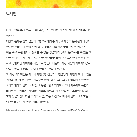
박세진
나의 작업은 특징 없는 텅 빈 공간, 낡고 밋밋한 평면의 벽에서 이미지를 만들
어낸다.
대상의 존재는 선과 면들의 조합으로 형태를 이루고 대상의 윤곽선과 배경이
마주한 선들은 더 이상 사념 할 수 없도록 나의 생각들을 가두어 버린다.
어둠 속 아무런 형태도 찾아볼 수 없는 평면의 대상에서 눈으로 볼 수 없는 또
다른 이미지는 익숙하지 않은 다른 형태들을 보여준다. 그리하여 이전에 친숙
하고 정형화된 이미지를 허상으로 만들어 버린다. 이런 허상의 이미지야말로
나를 자유롭게 만드는 본질에 한발 더 가깝게 만든다.
또 이런 이미지들은 지극히 개인적인 감정과도 연결된다. 개인이 지니고 있는
기억과 생각들은 시간이 지날수록 망각, 왜곡, 그리고 단순화되어 단편적인
조각의 형태가 된다. 하지만 그 단편적인 기억마저도 오래 지속되지 못한다.
희미해진 기억들은 단순화된 기호로 칭하고, 이 단순화된 기호들이 타인의 기
호와 맞물리면서 다른 의미의 사물, 혹은 사건으로 재해석 된다. 그 기호는 색
.
채언어를 만나 시각이미지로 재현된다
My work creates an image from an empty space without features,
an old, dull flat wall.
The existence of an object forms a combination of lines and faces,
and the lines facing the object's contours and backgrounds trap my
thoughts so that I can no longer think of myself.
Another image that is invisible to the eye from a plane in which
darkness is inside and no shape is found shows other forms that I
am not familiar with, and the forms make a stereotyped image into