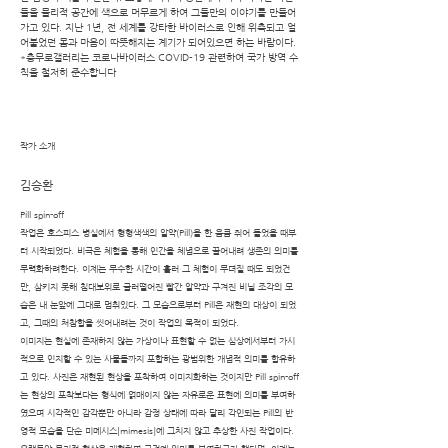
들을 물리적 공간에 색으로 머무르게 하여 그들만의 이야기를 만들어
가고 있다. 지난 1년, 전 세계를 강타한 바이러스로 인해 위축되고 얼
어붙었던 몸과 마음이 따뜻해지는 계기가 되어있으면 하는 바람이다.
*충무로갤러리는 코로나바이러스 COVID-19 관련하여 국가 방역 수
칙을 철저히 준수합니다
작가 소개
김승환
Pill spin-off
작업은 호스피스 병실에서 형형색색의 알약(Pill)을 한 움큼 쥐어 들었을 때부
터 시작되었다. 비극은 체험을 통해 인간을 체념으로 끌어내려 생존의 의미를
무력화하려한다. 이제는 무수한 시간이 흘러 그 체험이 무뎌질 때도 되었건
만, 삼키지 못해 침대보위로 굴러떨어진 빨간 알약과 구겨진 비닐 조각의 모
습은 내 눈앞에 그대로 멈춰있다. 그 모습으로부터 Pill은 재현의 대상이 되었
고, 그때의 처참함을 씻어내려는 것이 작업의 목적이 되었다.
이미지는 현실에 존재하지 않는 가상이나 표현할 수 없는 심상에서부터 가시
적으로 인지할 수 있는 사물들까지 포함하는 광범위한 개념적 의미를 함유하
고 있다. 사진은 재현된 현상을 포착하여 이미지화하는 것이지만 Pill spin-off
는 현상의 포착보다는 형식에 얽매이지 않는 자유로운 표현에 의미를 부여하
였으며 시각적인 감각뿐만 아니라 감정 상태에 따라 달리 각인되는 Pill의 반
영적 모습을 단순 미메시스[mimesis]에 그치지 않고 추상한 사진 작업이다.