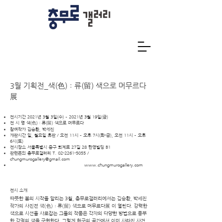
3월 기획전_색(色)ː류(留) 색으로 머무르다
展
전시기간 2021년 3월 3일(수) – 2021년 3월 19일(금)
전 시 명 색(色)ː류(留) 색으로 머무르다
참여작가 김승환, 박세진
개관시간 일, 월요일 휴관 / 오전 11시 – 오후 7시(화-금), 오전 11시 – 오후
6시(토)
전시장소 서울특별시 중구 퇴계로 27길 28 한영빌딩 B1
관련문의 충무로갤러리 T.
02-2261-5055
/
chungmurogallery@gmail.com
www.chungmurogallery.com
전시 소개
따뜻한 봄의 시작을 알리는 3월, 충무로갤러리에서는 김승환, 박세진
작가의 사진전 색(色)ː류(留) 색으로 머무르다展 이 열린다. 강력한
색으로 시선을 사로잡는 그들의 작품은 각자의 다양한 방법으로 풍부
한 감정의 색을 구현한다. 그렇게 허구의 공간에서 이미 사라진 사건