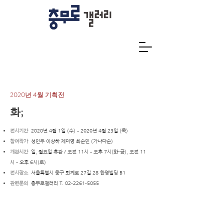
2020년 4월 기획전
화;
전시기간
2020년 4월 1일 (수) – 2020년 4월 23일 (목)
참여작가
성민우 이상하 제미영 최순민 (가나다순)
개관시간
일, 월요일 휴관 / 오전 11시 – 오후 7시(화-금), 오전 11
시 – 오후 6시(토)
전시장소
서울특별시 중구 퇴계로 27길 28 한영빌딩 B1
관련문의
충무로갤러리 T.
02-2261-5055