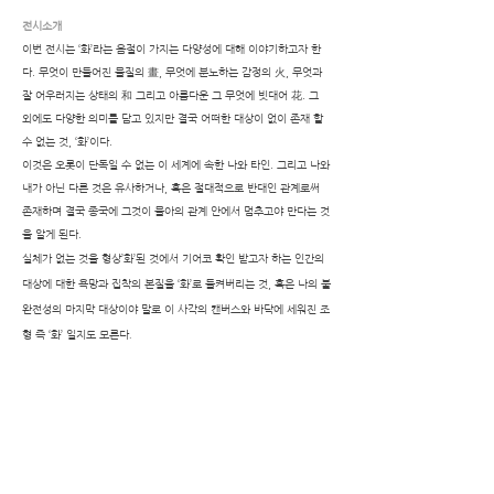
전시소개
이번 전시는 ‘화’라는 음절이 가지는 다양성에 대해 이야기하고자 한
다. 무엇이 만들어진 물질의 畫, 무엇에 분노하는 감정의 火, 무엇과
잘 어우러지는 상태의 和 그리고 아름다운 그 무엇에 빗대어 花. 그
외에도 다양한 의미를 담고 있지만 결국 어떠한 대상이 없이 존재 할
수 없는 것, ‘화’이다.
이것은 오롯이 단독일 수 없는 이 세계에 속한 나와 타인. 그리고 나와
내가 아닌 다른 것은 유사하거나, 혹은 절대적으로 반대인 관계로써
존재하며 결국 종국에 그것이 물아의 관계 안에서 멈추고야 만다는 것
을 알게 된다.
실체가 없는 것을 형상’화’된 것에서 기어코 확인 받고자 하는 인간의
대상에 대한 욕망과 집착의 본질을 ‘화’로 들켜버리는 것, 혹은 나의 불
완전성의 마지막 대상이야 말로 이 사각의 캔버스와 바닥에 세워진 조
.
형 즉 ‘화’ 일지도 모른다