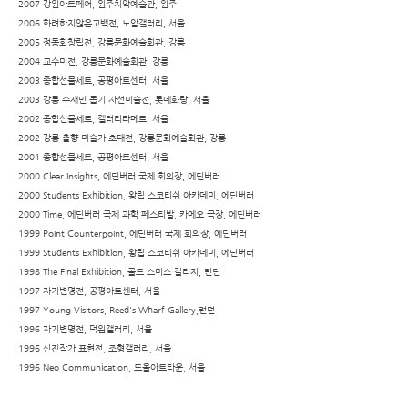
2007 강원아트페어, 원주치악예술관, 원주
2006 화려하지않은고백전, 노암갤러리, 서울
2005 정동회창립전, 강릉문화예술회관, 강릉
2004 교수미전, 강릉문화예술회관, 강릉
2003 종합선물세트, 공평아트센터, 서울
2003 강릉 수재민 돕기 자선미술전, 롯데화랑, 서울
2002 종합선물세트, 갤러리라메르, 서울
2002 강릉 출향 미술가 초대전, 강릉문화예술회관, 강릉
2001 종합선물세트, 공평아트센터, 서울
2000 Clear Insights, 에딘버러 국제 회의장, 에딘버러
2000 Students Exhibition, 왕립 스코티쉬 아카데미, 에딘버러
2000 Time, 에딘버러 국제 과학 페스티발, 카메오 극장, 에딘버러
1999 Point Counterpoint, 에딘버러 국제 회의장, 에딘버러
1999 Students Exhibition, 왕립 스코티쉬 아카데미, 에딘버러
1998 The Final Exhibition, 골드 스미스 칼리지, 런던
1997 자기변명전, 공평아트센터, 서울
1997 Young Visitors, Reed's Wharf Gallery,런던
1996 자기변명전, 덕원갤러리, 서울
1996 신진작가 표현전, 조형갤러리, 서울
1996 Neo Communication, 도올아트타운, 서울