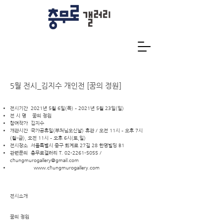
5월 전시_김지수 개인전 [꿈의 정원]
전시기간 2021년 5월 6일(목) – 2021년 5월 23일(일)
전 시 명 꿈의 정원
참여작가 김지수
개관시간 국가공휴일(부처님오신날) 휴관 / 오전 11시 – 오후 7시
(월-금), 오전 11시 – 오후 6시(토,일)
전시장소 서울특별시 중구 퇴계로 27길 28 한영빌딩 B1
관련문의 충무로갤러리 T.
02-2261-5055
/
chungmurogallery@gmail.com
www.chungmurogallery.com
전시소개
꿈의 정원