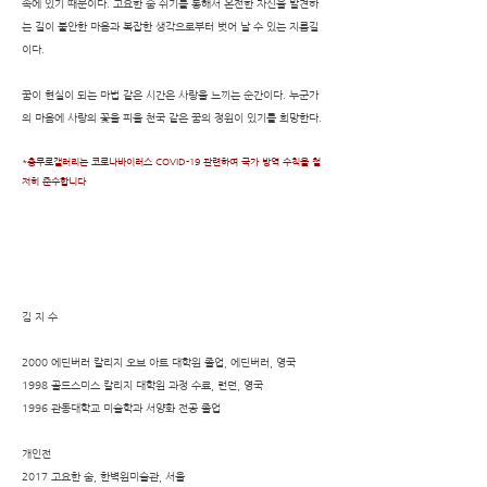
속에 있기 때문이다. 고요한 숨 쉬기를 통해서 온전한 자신을 발견하
는 길이 불안한 마음과 복잡한 생각으로부터 벗어 날 수 있는 지름길
이다.
꿈이 현실이 되는 마법 같은 시간은 사랑을 느끼는 순간이다. 누군가
의 마음에 사랑의 꽃을 피울 천국 같은 꿈의 정원이 있기를 희망한다.
*충무로갤러리는 코로나바이러스 COVID-19 관련하여 국가 방역 수칙을 철
저히 준수합니다
김 지 수
2000 에딘버러 칼리지 오브 아트 대학원 졸업, 에딘버러, 영국
1998 골드스미스 칼리지 대학원 과정 수료, 런던, 영국
1996 관동대학교 미술학과 서양화 전공 졸업
개인전
2017 고요한 숨, 한벽원미술관, 서울