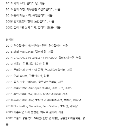
2013 새의 노래, 갤러리 담, 서울
2010 삶의 여행, 대우증권 역삼역갤러리, 서울
2010 꽃이 피는 바다, 목인갤러리, 서울
2006 천국으로의 항해, 노암갤러리, 서울
2002 잃어버린 섬의 기억, 갤러리 썬&문, 서울
단체전
2017 추수갤러리 개관기념전-인연, 추수갤러리, 이천
2015 Shall We Dance, 갤러리 담, 서울
2014 VACANCE IN GALLERY IMAZOO, 갤러리이마주, 서울
2013 관동전, 강릉시립미술관, 강릉
2011 두리안 세 번째 파이 공장, 서교예술실험센터, 서울
2011 안과 밖으로, 강릉미술관, 강릉
2011 꽃을 피우다 Bloom, 충무아트갤러리, 서울
2011 두리안 파이 공장-open studio, 제주 곳간, 제주도
2011 후인마이의 편지, KT&G 상상마당갤러리, 서울
2010 두리안 파이 공장, 호치민 미술대학초대전, 호치민, 베트남
2010 Fluctuating Variation, Zero Station, 호치민, 베트남
2009 아름다운 사제 동행전, 하나로 갤러리, 서울
2007 오늘의 강릉작가 초대전(출향 및 재향), 강릉문화예술회관, 강
릉