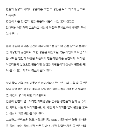
현실과 상상의 세계가 공존하는 그림 속 공간은 나의 기억과 꿈으로
가득하다.
영원히 시들 것 같지 않은 꽃들과 새들이 사는 꿈의 정원은
잃어버린 낙원처럼 고요하고 세상의 복잡한 문제로부터 해방된 안식
처가 된다.
원래 정원의 의미는 인간이 파라다이스를 꿈꾸며 만든 담으로 둘러싸
인 이상향의 공간이다. 또한 정원은 재창조된 작은 자연이고 자연스러
움 보다는 인간이 야생을 다듬어서 만들어낸 예술 공간이다. 이러한
아름다움의 실현으로 만들어진 정원은 사람들에게 정신적 평화와 편
히 쉴 수 있는 치유의 장소가 되어 왔다.
삶이 꿈과 기억으로 이루어진 이야기라고 한다면 나의 그림 속 공간은
삶의 긍정적인 감정이 불러온 상징적인 이미지들로 가득하고 행복했
던 사건과 장소에 대한 기억들이다.
인생이 한편의 연극이라면 해피엔딩을 꿈꾸는 장면들과 삶의 궁극적
인 의미인 사랑의 이야기를 꽃, 새, 정원의 이미지를 빌려 평온을 꿈꾸
는 상상의 치유 공간을 제시한다.
고요하고 신비로운 평화가 잠재된 공간으로 이동하려면 결국 내 마음
을 들여다보는 일이 가장 빠른 길이다. 가장 강력한 치유 공간은 마음