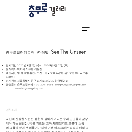
See The Unseen
충무로갤러리 X 어나더레벨
전시기간 2020년 8월 5일 (수) – 2020년 8월 27일 (목)
참여작가 박지혜 이유진 최윤정
개관시간 일, 월요일 휴관 / 오전 11시 – 오후 7시(화-금), 오전 11시 – 오후
6시(토)
전시장소 서울특별시 중구 퇴계로 27길 28 한영빌딩 B1
관련문의 충무로갤러리 T.
02-2261-5055
/
chungmurogallery@gmail.com
www.chungmurogallery.com
전시소개
자신의 진실한 모습은 감춘 채 살아가고 있는 우리 인간들이 감당
해야 하는 천형(天刑)은 외로움, 고독, 단절일지도 모른다. 소통
의 그물망 앞에 선 외톨이가 되어 이젠 마스크라는 겹겹의 베일 속